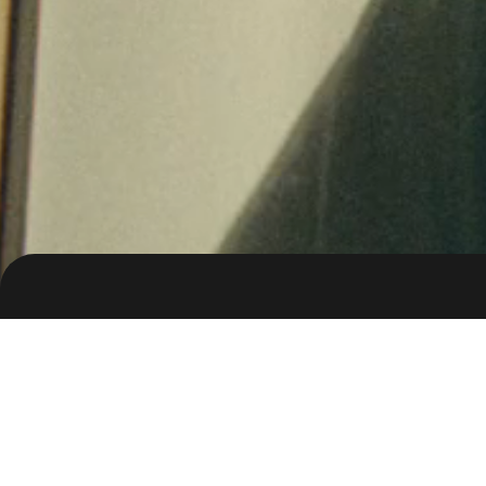
Clie
LG
ThinQ_Flyaway
Age