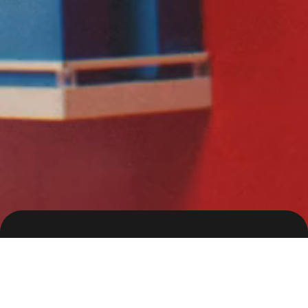
레진스낵
Client
레진엔터테인먼트